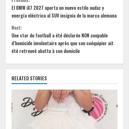
C
El BMW iX7 2027 aporta un nuevo estilo audaz y
o
energía eléctrica al SUV insignia de la marca alemana
n
Next:
t
Une star du football a été déclarée NON coupable
d’homicide involontaire après que son coéquipier ait
i
été retrouvé abattu à son domicile
n
u
RELATED STORIES
e
R
e
a