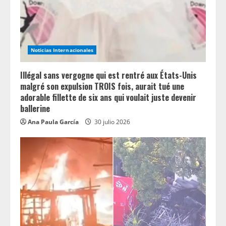
d
i
n
Noticias Internacionales
g
Illégal sans vergogne qui est rentré aux États-Unis
malgré son expulsion TROIS fois, aurait tué une
adorable fillette de six ans qui voulait juste devenir
ballerine
Ana Paula García
30 julio 2026