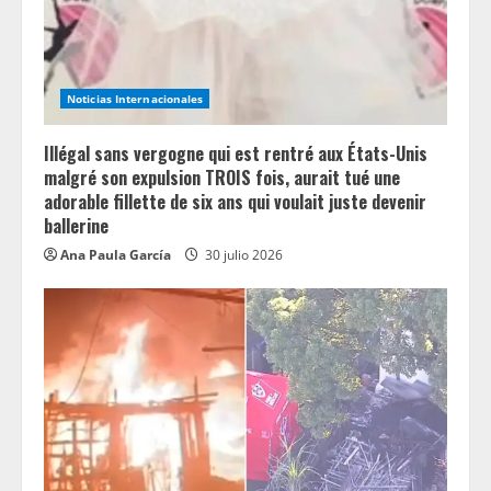
d
i
n
Noticias Internacionales
g
Illégal sans vergogne qui est rentré aux États-Unis
malgré son expulsion TROIS fois, aurait tué une
adorable fillette de six ans qui voulait juste devenir
ballerine
Ana Paula García
30 julio 2026