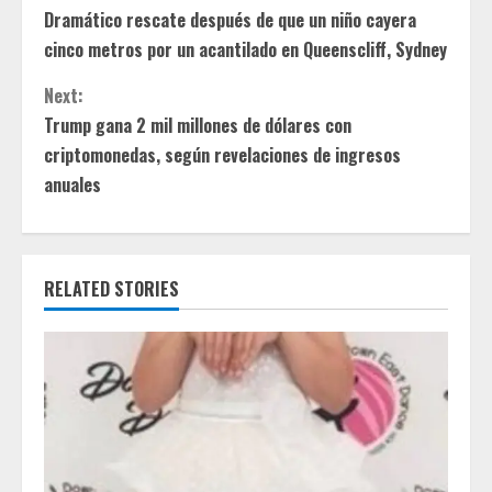
Dramático rescate después de que un niño cayera
o
cinco metros por un acantilado en Queenscliff, Sydney
n
Next:
t
Trump gana 2 mil millones de dólares con
criptomonedas, según revelaciones de ingresos
i
anuales
n
u
RELATED STORIES
e
R
e
a