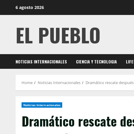
Skip
6 agosto 2026
to
content
EL PUEBLO
NOTICIAS INTERNACIONALES
CIENCIA Y TECNOLOGIA
LIF
Home
Noticias Internacionales
Dramático rescate después 
Noticias Internacionales
Dramático rescate de