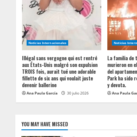
u
e
R
e
Noticias Internacionales
Noticias Inter
a
Illégal sans vergogne qui est rentré
La familia de
aux États-Unis malgré son expulsion
murieron en e
d
TROIS fois, aurait tué une adorable
del apartament
fillette de six ans qui voulait juste
Park ha sido 
i
devenir ballerine
y devota.
n
Ana Paula García
30 julio 2026
Ana Paula Ga
g
YOU MAY HAVE MISSED