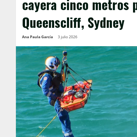
cayera cinco metros p
Queenscliff, Sydney
Ana Paula García
3 julio 2026