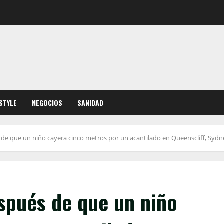
ESTYLE
NEGOCIOS
SANIDAD
de que un niño cayera cinco metros por un acantilado en Queenscliff, Sydn
spués de que un niño