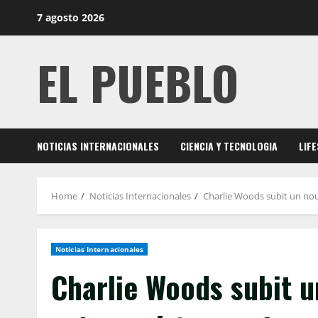
Skip
7 agosto 2026
to
content
EL PUEBLO
NOTICIAS INTERNACIONALES
CIENCIA Y TECNOLOGIA
LIF
Home
Noticias Internacionales
Charlie Woods subit un nou
Noticias Internacionales
Charlie Woods subit u