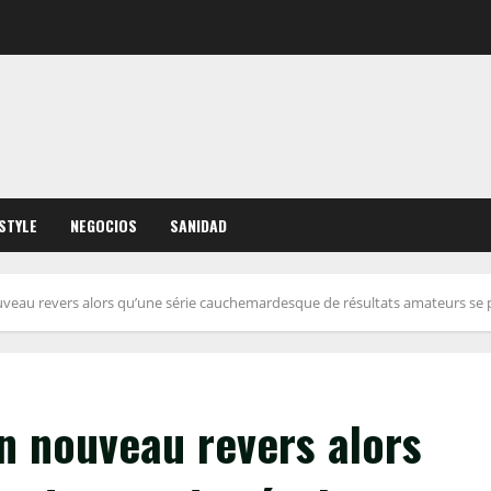
ESTYLE
NEGOCIOS
SANIDAD
veau revers alors qu’une série cauchemardesque de résultats amateurs se 
n nouveau revers alors