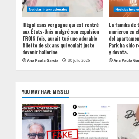
e
Noticias Internacionales
Noticias Inter
a
Illégal sans vergogne qui est rentré
La familia de
aux États-Unis malgré son expulsion
murieron en e
d
TROIS fois, aurait tué une adorable
del apartament
fillette de six ans qui voulait juste
Park ha sido 
i
devenir ballerine
y devota.
n
Ana Paula García
30 julio 2026
Ana Paula Ga
g
YOU MAY HAVE MISSED