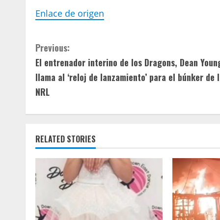
Enlace de origen
C
Previous:
El entrenador interino de los Dragons, Dean Youn
o
llama al ‘reloj de lanzamiento’ para el búnker de 
n
NRL
t
i
RELATED STORIES
n
u
e
R