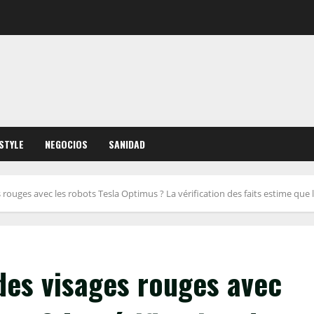
ESTYLE
NEGOCIOS
SANIDAD
s rouges avec les robots Tesla Optimus ? La vérification des faits estime que
 des visages rouges avec