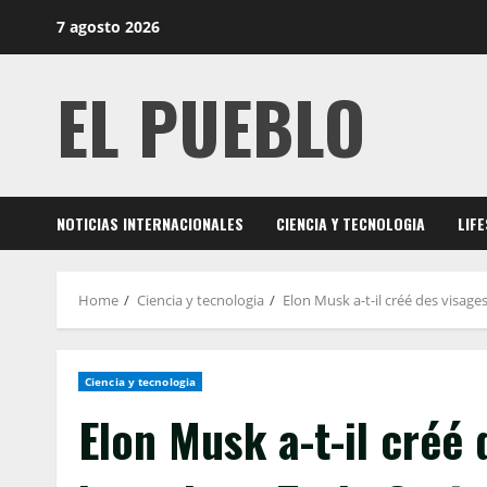
Skip
7 agosto 2026
to
content
EL PUEBLO
NOTICIAS INTERNACIONALES
CIENCIA Y TECNOLOGIA
LIF
Home
Ciencia y tecnologia
Elon Musk a-t-il créé des visage
Ciencia y tecnologia
Elon Musk a-t-il créé