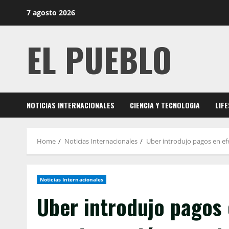
Skip
7 agosto 2026
to
content
EL PUEBLO
NOTICIAS INTERNACIONALES
CIENCIA Y TECNOLOGIA
LIF
Home
Noticias Internacionales
Uber introdujo pagos en ef
Noticias Internacionales
Uber introdujo pagos 