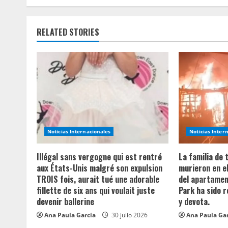
t
i
RELATED STORIES
n
u
e
R
e
Noticias Internacionales
Noticias Inter
a
Illégal sans vergogne qui est rentré
La familia de
aux États-Unis malgré son expulsion
murieron en e
d
TROIS fois, aurait tué une adorable
del apartament
fillette de six ans qui voulait juste
Park ha sido 
i
devenir ballerine
y devota.
n
Ana Paula García
30 julio 2026
Ana Paula Ga