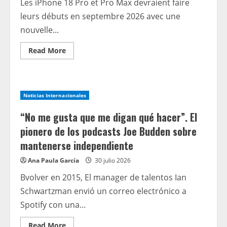
Les iPhone 18 Pro et Pro Max devraient faire
leurs débuts en septembre 2026 avec une
nouvelle...
Read
Read More
more
about
Dernières
rumeurs
sur
l’iPhone
Noticias Internacionales
:
prix
prévu,
“No me gusta que me digan qué hacer”. El
spécifications
et
pionero de los podcasts Joe Budden sobre
date
de
mantenerse independiente
lancement
de
Ana Paula García
30 julio 2026
l’iPhone
18
Bvolver en 2015, El manager de talentos Ian
Pro,
de
Schwartzman envió un correo electrónico a
l’iPhone
18
Spotify con una...
Pro
Max
Read
Read More