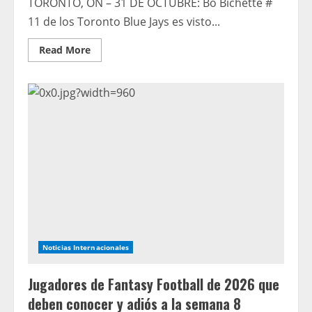
TORONTO, ON – 31 DE OCTUBRE: Bo Bichette #
11 de los Toronto Blue Jays es visto...
Read
Read More
more
about
El
mejor
All-
Star
de
los
Azulejos
envía
un
mensaje
de
una
palabra
a
Bo
Bichette
después
del
Noticias Internacionales
revés
Jugadores de Fantasy Football de 2026 que
deben conocer y adiós a la semana 8