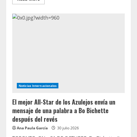
more
about
“No
me
gusta
que
me
digan
qué
hacer”.
El
pionero
de
los
podcasts
Joe
Budden
sobre
mantenerse
independiente
Noticias Internacionales
El mejor All-Star de los Azulejos envía un
mensaje de una palabra a Bo Bichette
después del revés
Ana Paula García
30 julio 2026