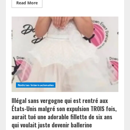
Read
Read More
more
about
Jeffrey
Epstein
est-
il
apparu
sur
le
panneau
publicitaire
Meta
Smart
Glasses
à
Londres
?
Une
vérification
des
Noticias Internacionales
faits
révèle
une
Illégal sans vergogne qui est rentré aux
fausse
affirmation
États-Unis malgré son expulsion TROIS fois,
virale
aurait tué une adorable fillette de six ans
qui voulait juste devenir ballerine