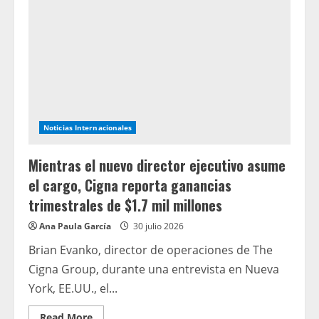
en
el
centro
de
la
transformación
empresarial
Noticias Internacionales
Mientras el nuevo director ejecutivo asume
el cargo, Cigna reporta ganancias
trimestrales de $1.7 mil millones
Ana Paula García
30 julio 2026
Brian Evanko, director de operaciones de The
Cigna Group, durante una entrevista en Nueva
York, EE.UU., el...
Read
Read More