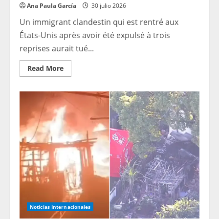
Ana Paula García
30 julio 2026
Un immigrant clandestin qui est rentré aux
États-Unis après avoir été expulsé à trois
reprises aurait tué...
Read
Read More
more
about
Illégal
sans
vergogne
qui
est
rentré
aux
États-
Unis
malgré
son
expulsion
TROIS
fois,
aurait
tué
une
adorable
Noticias Internacionales
fillette
de