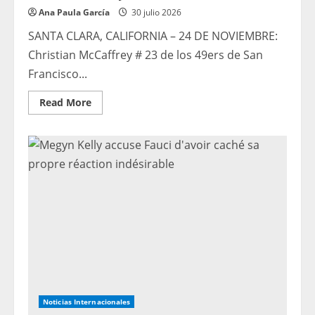
Ana Paula García
30 julio 2026
SANTA CLARA, CALIFORNIA – 24 DE NOVIEMBRE:
Christian McCaffrey # 23 de los 49ers de San
Francisco...
Read
Read More
more
about
Jugadores
de
Fantasy
Football
de
2026
que
deben
conocer
y
adiós
a
la
semana
8
Noticias Internacionales