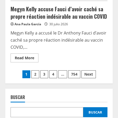
Megyn Kelly accuse Fauci d’avoir caché sa
propre réaction indésirable au vaccin COVID
Ana Paula García
30 julio 2026
Megyn Kelly a accusé le Dr Anthony Fauci d’avoir
caché sa propre réaction indésirable au vaccin
COVID,...
Read
Read More
more
about
Megyn
Paginación
Kelly
1
2
3
4
…
754
Next
accuse
Fauci
de
d’avoir
caché
sa
entradas
propre
BUSCAR
réaction
indésirable
au
vaccin
BUSCAR
COVID