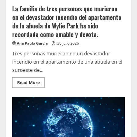
six
La familia de tres personas que murieron
ans
qui
en el devastador incendio del apartamento
voulait
juste
de la abuela de Wylie Park ha sido
devenir
ballerine
recordada como amable y devota.
Ana Paula García
30 julio 2026
Tres personas murieron en un devastador
incendio en el apartamento de una abuela en el
suroeste de...
Read
Read More
more
about
La
familia
de
tres
personas
que
murieron
en
el
devastador