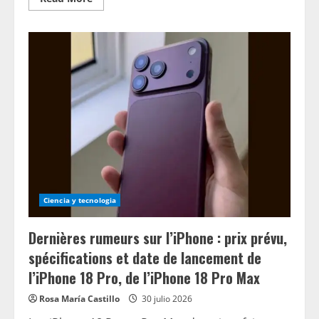
more
about
Mientras
el
nuevo
director
ejecutivo
asume
el
cargo,
Cigna
reporta
ganancias
trimestrales
de
$1.7
mil
millones
Ciencia y tecnologia
Dernières rumeurs sur l’iPhone : prix prévu,
spécifications et date de lancement de
l’iPhone 18 Pro, de l’iPhone 18 Pro Max
Rosa María Castillo
30 julio 2026