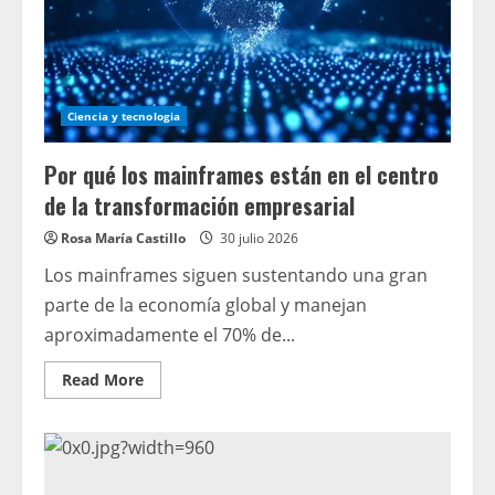
incendio
del
apartamento
de
la
abuela
de
Wylie
Ciencia y tecnologia
Park
ha
sido
Por qué los mainframes están en el centro
recordada
como
de la transformación empresarial
amable
y
devota.
Rosa María Castillo
30 julio 2026
Los mainframes siguen sustentando una gran
parte de la economía global y manejan
aproximadamente el 70% de...
Read
Read More
more
about
Por
qué
los
mainframes
están