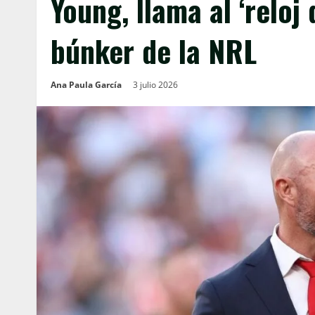
Young, llama al ‘reloj
búnker de la NRL
Ana Paula García
3 julio 2026