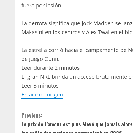
fuera por lesión.
La derrota significa que Jock Madden se la
Makasini en los centros y Alex Twal en el bl
La estrella corrió hacia el campamento de N
de juego Gunn.
Leer durante 2 minutos
El gran NRL brinda un acceso brutalmente cr
Leer 3 minutos
Enlace de origen
C
Previous:
Le prix de l’amour est plus élevé que jamais alors
o
les coûts des mariages augmentent en 2026