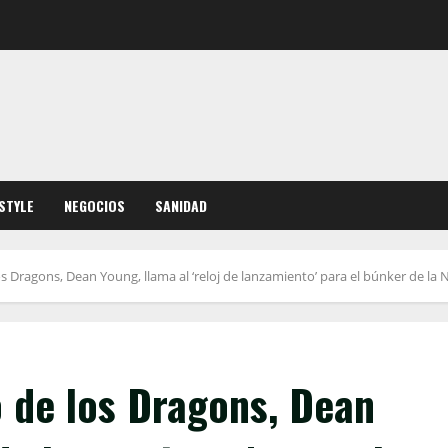
ESTYLE
NEGOCIOS
SANIDAD
os Dragons, Dean Young, llama al ‘reloj de lanzamiento’ para el búnker de la 
o de los Dragons, Dean