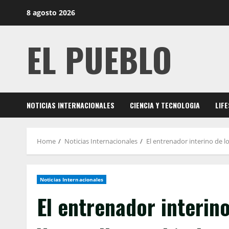
Skip
8 agosto 2026
to
content
EL PUEBLO
NOTICIAS INTERNACIONALES
CIENCIA Y TECNOLOGIA
LIF
Home
Noticias Internacionales
El entrenador interino de l
Noticias Internacionales
El entrenador interin