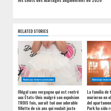
n
t
i
RELATED STORIES
n
u
e
R
e
Noticias Internacionales
Noticias Inter
a
Illégal sans vergogne qui est rentré
La familia de
aux États-Unis malgré son expulsion
murieron en e
d
TROIS fois, aurait tué une adorable
del apartament
fillette de six ans qui voulait juste
Park ha sido 