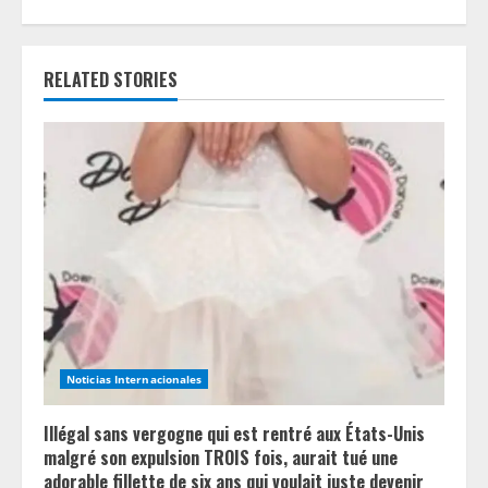
u
e
RELATED STORIES
R
e
a
d
i
n
Noticias Internacionales
g
Illégal sans vergogne qui est rentré aux États-Unis
malgré son expulsion TROIS fois, aurait tué une
adorable fillette de six ans qui voulait juste devenir