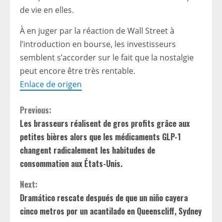
de vie en elles.
À en juger par la réaction de Wall Street à
l’introduction en bourse, les investisseurs
semblent s’accorder sur le fait que la nostalgie
peut encore être très rentable.
Enlace de origen
C
Previous:
Les brasseurs réalisent de gros profits grâce aux
o
petites bières alors que les médicaments GLP-1
n
changent radicalement les habitudes de
consommation aux États-Unis.
t
Next:
i
Dramático rescate después de que un niño cayera
cinco metros por un acantilado en Queenscliff, Sydney
n