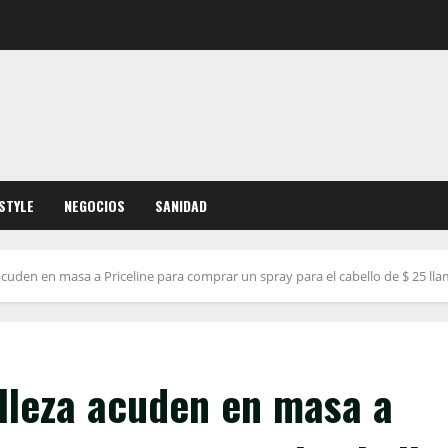
ESTYLE
NEGOCIOS
SANIDAD
 acuden en masa a Priceline para comprar un spray para el cabello de $ 25 ll
elleza acuden en masa a