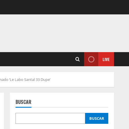
LIVE
amado ‘Le Labo Santal 33 Dupe’
BUSCAR
BUSCAR