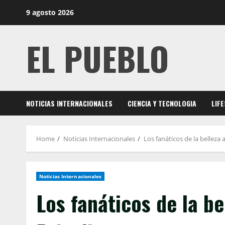
Skip
9 agosto 2026
to
content
EL PUEBLO
NOTICIAS INTERNACIONALES
CIENCIA Y TECNOLOGIA
LIF
Home
Noticias Internacionales
Los fanáticos de la belleza
Noticias Internacionales
Los fanáticos de la b