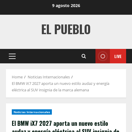
Skip
9 agosto 2026
to
content
EL PUEBLO
LIVE
Primary
Menu
Home
Noticias Internacionales
El BMW iX7 2027 aporta un nuevo estilo audaz y energía
eléctrica al SUV insignia de la marca alemana
Noticias Internacionales
El BMW iX7 2027 aporta un nuevo estilo
audaz y energía eléctrica al SUV insignia de