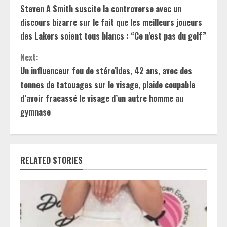
Steven A Smith suscite la controverse avec un
o
discours bizarre sur le fait que les meilleurs joueurs
n
des Lakers soient tous blancs : “Ce n’est pas du golf”
t
Next:
Un influenceur fou de stéroïdes, 42 ans, avec des
i
tonnes de tatouages ​​sur le visage, plaide coupable
d’avoir fracassé le visage d’un autre homme au
n
gymnase
u
e
RELATED STORIES
R
e
a