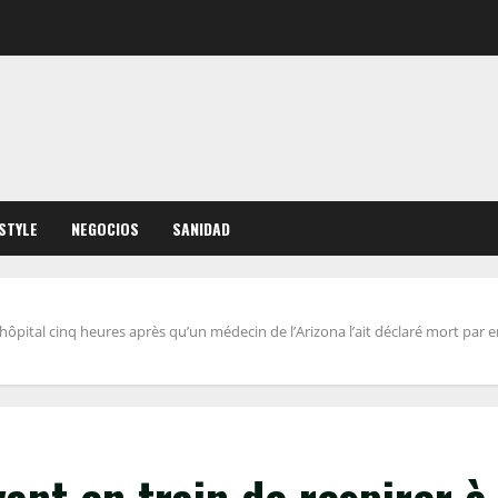
ESTYLE
NEGOCIOS
SANIDAD
 hôpital cinq heures après qu’un médecin de l’Arizona l’ait déclaré mort pa