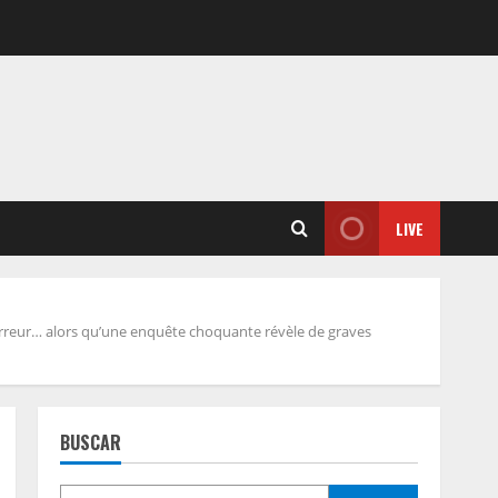
LIVE
r erreur… alors qu’une enquête choquante révèle de graves
BUSCAR