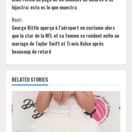
n
hijastro: esto es lo que muestra
t
Next:
George Kittle aperçu à l’aéroport en costume alors
i
que la star de la NFL et sa femme se rendent enfin au
mariage de Taylor Swift et Travis Kelce après
n
beaucoup de retard
u
e
RELATED STORIES
R
e
a
d