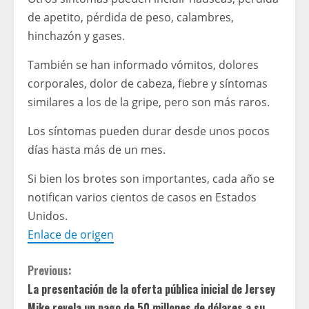
de apetito, pérdida de peso, calambres,
hinchazón y gases.
También se han informado vómitos, dolores
corporales, dolor de cabeza, fiebre y síntomas
similares a los de la gripe, pero son más raros.
Los síntomas pueden durar desde unos pocos
días hasta más de un mes.
Si bien los brotes son importantes, cada año se
notifican varios cientos de casos en Estados
Unidos.
Enlace de origen
C
Previous:
La presentación de la oferta pública inicial de Jersey
o
Mike revela un pago de 50 millones de dólares a su