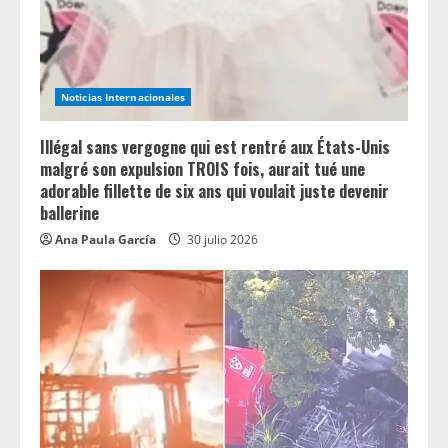
i
n
g
Noticias Internacionales
Illégal sans vergogne qui est rentré aux États-Unis
malgré son expulsion TROIS fois, aurait tué une
adorable fillette de six ans qui voulait juste devenir
ballerine
Ana Paula García
30 julio 2026