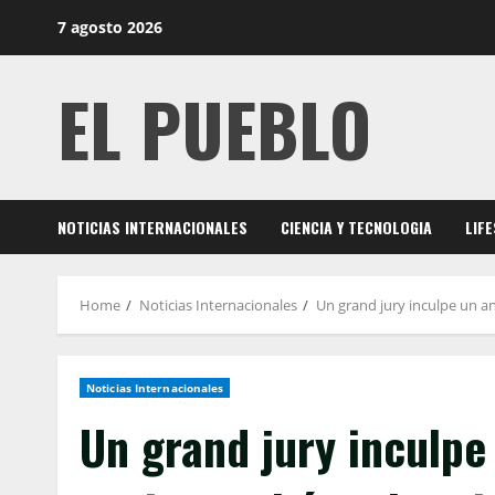
Skip
7 agosto 2026
to
content
EL PUEBLO
NOTICIAS INTERNACIONALES
CIENCIA Y TECNOLOGIA
LIF
Home
Noticias Internacionales
Un grand jury inculpe un a
Noticias Internacionales
Un grand jury inculpe