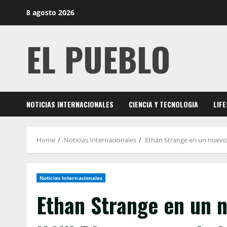
Skip
8 agosto 2026
to
content
EL PUEBLO
NOTICIAS INTERNACIONALES
CIENCIA Y TECNOLOGIA
LIF
Home
Noticias Internacionales
Ethan Strange en un nuevo 
Noticias Internacionales
Ethan Strange en un 