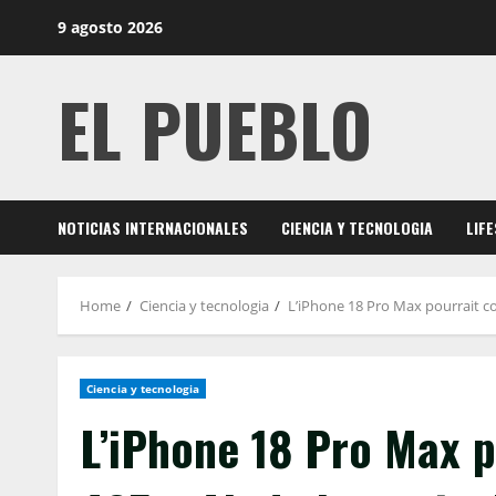
Skip
9 agosto 2026
to
content
EL PUEBLO
NOTICIAS INTERNACIONALES
CIENCIA Y TECNOLOGIA
LIF
Home
Ciencia y tecnologia
L’iPhone 18 Pro Max pourrait co
Ciencia y tecnologia
L’iPhone 18 Pro Max p