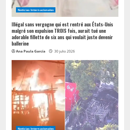
n
Noticias Internacionales
g
Illégal sans vergogne qui est rentré aux États-Unis
malgré son expulsion TROIS fois, aurait tué une
adorable fillette de six ans qui voulait juste devenir
ballerine
Ana Paula García
30 julio 2026
Noticias Internacionales