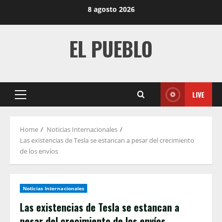
Skip
8 agosto 2026
to
content
EL PUEBLO
LIVE
Primary
Menu
Home
Noticias Internacionales
Las existencias de Tesla se estancan a pesar del crecimiento
de los envíos
Noticias Internacionales
Las existencias de Tesla se estancan a
pesar del crecimiento de los envíos