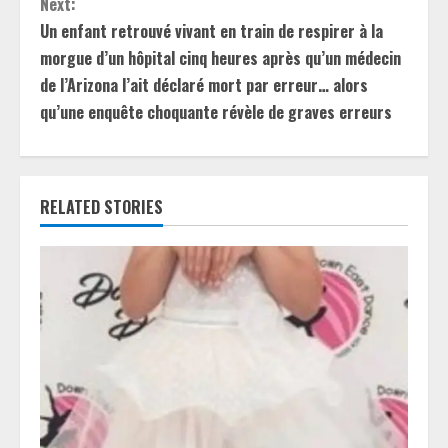
Next:
t
Un enfant retrouvé vivant en train de respirer à la
morgue d’un hôpital cinq heures après qu’un médecin
i
de l’Arizona l’ait déclaré mort par erreur… alors
qu’une enquête choquante révèle de graves erreurs
n
u
e
RELATED STORIES
R
e
a
d
i