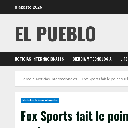
Skip
8 agosto 2026
to
content
EL PUEBLO
NOTICIAS INTERNACIONALES
CIENCIA Y TECNOLOGIA
LIF
Home
Noticias Internacionales
Fox Sports fait le point sur
Noticias Internacionales
Fox Sports fait le poin