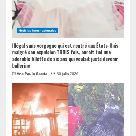
d
i
n
Noticias Internacionales
g
Illégal sans vergogne qui est rentré aux États-Unis
malgré son expulsion TROIS fois, aurait tué une
adorable fillette de six ans qui voulait juste devenir
ballerine
Ana Paula García
30 julio 2026