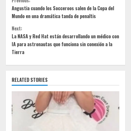
C
Previous:
Angustia cuando los Socceroos salen de la Copa del
o
Mundo en una dramática tanda de penaltis
n
Next:
t
La NASA y Red Hat están desarrollando un médico con
IA para astronautas que funciona sin conexión a la
i
Tierra
n
u
RELATED STORIES
e
R
e
a