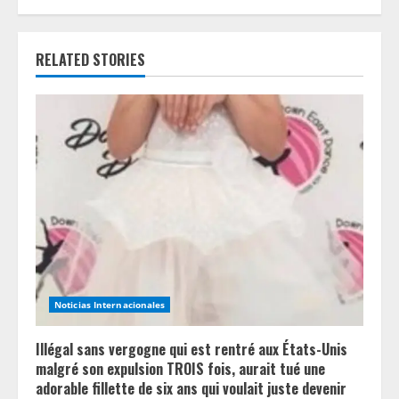
i
n
RELATED STORIES
u
e
R
e
a
d
Noticias Internacionales
i
n
Illégal sans vergogne qui est rentré aux États-Unis
malgré son expulsion TROIS fois, aurait tué une
g
adorable fillette de six ans qui voulait juste devenir