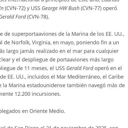
ln
(CVN-72) y USS
George HW Bush
(CVN-77) operó
Gerald Ford
(CVN-78).
se de superportaaviones de la Marina de los EE. UU.,
l de Norfolk, Virginia, en mayo, poniendo fin a un
ás largo jamás realizado en el mar para cualquier
lear y el despliegue de portaaviones más largo
pliegue de 11 meses, el USS
Gerald Ford
operó en el
ta de EE. UU., incluidos el Mar Mediterráneo, el Caribe
de la Marina estadounidense también navegó más de
mente 12.200 incursiones.
plegados en Oriente Medio.
al de San Diego el 21 de noviembre de 2025, con