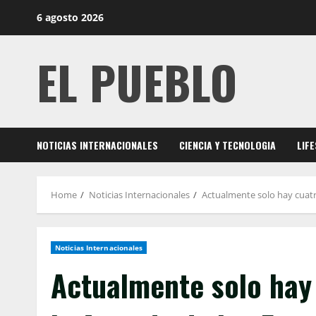
Skip
6 agosto 2026
to
content
EL PUEBLO
NOTICIAS INTERNACIONALES
CIENCIA Y TECNOLOGIA
LIF
Home
Noticias Internacionales
Actualmente solo hay cuatr
Noticias Internacionales
Actualmente solo hay