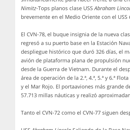
Nimitz
-Tops planos clase USS
Abraham Linco
brevemente en el Medio Oriente con el USS
El CVN-78, el buque insignia de la nueva cla
regresó a su puerto base en la Estación Nava
despliegue histórico que duró 326 días, el m
avión de plataforma plana de propulsión nuc
desde la Guerra de Vietnam. Durante el des
área de operación de la 2.ª, 4.ª, 5.ª y 6.ª Flo
y el Mar Rojo. El portaaviones más grande 
57.713 millas náuticas y realizó aproximada
Tanto el CVN-72 como el CVN-77 siguen des
USS
Abraham Lincoln
Saliendo de la Base Nav