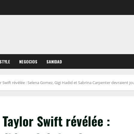
ESTYLE
NEGOCIOS
SANIDAD
r Swift révélée : Selena Gomez, Gigi Hadid et Sabrina Carpenter devraient jo
Taylor Swift révélée :