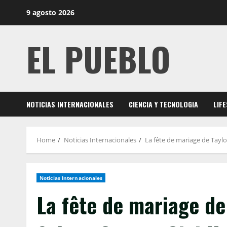
Skip
9 agosto 2026
to
content
EL PUEBLO
NOTICIAS INTERNACIONALES
CIENCIA Y TECNOLOGIA
LIF
Home
Noticias Internacionales
La fête de mariage de Taylo
Noticias Internacionales
La fête de mariage de 