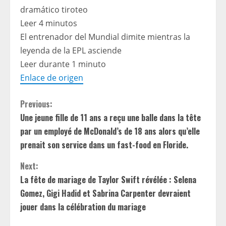
dramático tiroteo
Leer 4 minutos
El entrenador del Mundial dimite mientras la
leyenda de la EPL asciende
Leer durante 1 minuto
Enlace de origen
C
Previous:
Une jeune fille de 11 ans a reçu une balle dans la tête
o
par un employé de McDonald’s de 18 ans alors qu’elle
n
prenait son service dans un fast-food en Floride.
t
Next:
La fête de mariage de Taylor Swift révélée : Selena
i
Gomez, Gigi Hadid et Sabrina Carpenter devraient
jouer dans la célébration du mariage
n