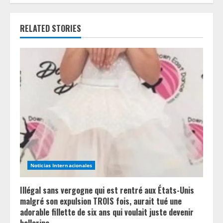
u
e
RELATED STORIES
R
e
a
d
i
n
Noticias Internacionales
g
Illégal sans vergogne qui est rentré aux États-Unis
malgré son expulsion TROIS fois, aurait tué une
adorable fillette de six ans qui voulait juste devenir
ballerine