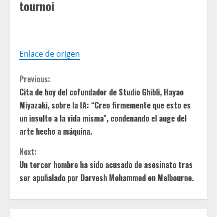
tournoi
Enlace de origen
C
Previous:
Cita de hoy del cofundador de Studio Ghibli, Hayao
o
Miyazaki, sobre la IA: “Creo firmemente que esto es
n
un insulto a la vida misma”, condenando el auge del
arte hecho a máquina.
t
Next:
i
Un tercer hombre ha sido acusado de asesinato tras
ser apuñalado por Darvesh Mohammed en Melbourne.
n
u