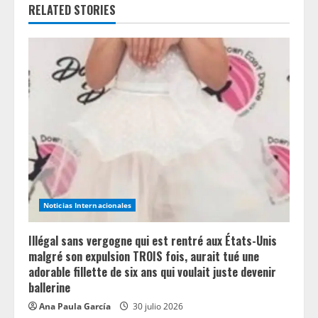
e
RELATED STORIES
R
e
a
d
i
n
Noticias Internacionales
g
Illégal sans vergogne qui est rentré aux États-Unis
malgré son expulsion TROIS fois, aurait tué une
adorable fillette de six ans qui voulait juste devenir
ballerine
Ana Paula García
30 julio 2026