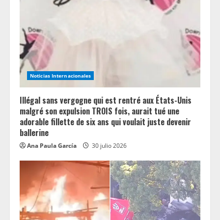
a
d
i
n
Noticias Internacionales
g
Illégal sans vergogne qui est rentré aux États-Unis
malgré son expulsion TROIS fois, aurait tué une
adorable fillette de six ans qui voulait juste devenir
ballerine
Ana Paula García
30 julio 2026