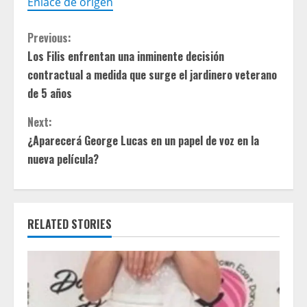
Enlace de origen
C
Previous:
Los Filis enfrentan una inminente decisión
o
contractual a medida que surge el jardinero veterano
n
de 5 años
t
Next:
¿Aparecerá George Lucas en un papel de voz en la
i
nueva película?
n
u
RELATED STORIES
e
R
e