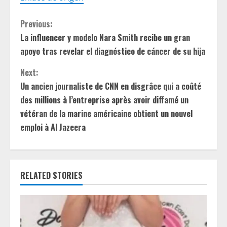
C
Previous:
La influencer y modelo Nara Smith recibe un gran
o
apoyo tras revelar el diagnóstico de cáncer de su hija
n
Next:
t
Un ancien journaliste de CNN en disgrâce qui a coûté
des millions à l’entreprise après avoir diffamé un
i
vétéran de la marine américaine obtient un nouvel
emploi à Al Jazeera
n
u
e
RELATED STORIES
R
e