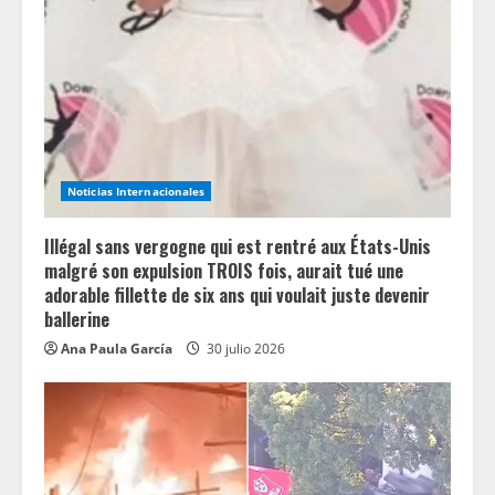
a
d
i
n
Noticias Internacionales
g
Illégal sans vergogne qui est rentré aux États-Unis
malgré son expulsion TROIS fois, aurait tué une
adorable fillette de six ans qui voulait juste devenir
ballerine
Ana Paula García
30 julio 2026