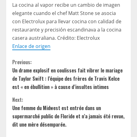
La cocina al vapor recibe un cambio de imagen
elegante cuando el chef Matt Stone se asocia
con Electrolux para llevar cocina con calidad de
restaurante y precisión escandinava a la cocina
casera australiana.
Crédito:
Electrolux
Enlace de origen
C
Previous:
Un drame explosif en coulisses fait vibrer le mariage
o
de Taylor Swift : l’équipe des frères de Travis Kelce
n
est « en ébullition » à cause d’insultes intimes
t
Next:
Une femme du Midwest est entrée dans un
i
supermarché public de Floride et n’a jamais été revue,
dit une mère désemparée.
n