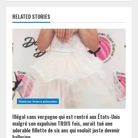
u
e
RELATED STORIES
R
e
a
d
i
n
Noticias Internacionales
g
Illégal sans vergogne qui est rentré aux États-Unis
malgré son expulsion TROIS fois, aurait tué une
adorable fillette de six ans qui voulait juste devenir
ballerine