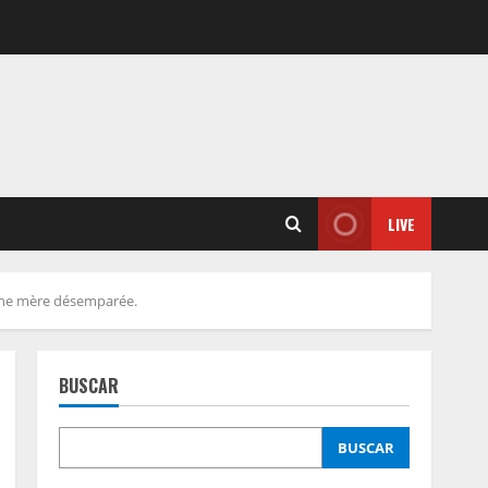
LIVE
 une mère désemparée.
BUSCAR
BUSCAR