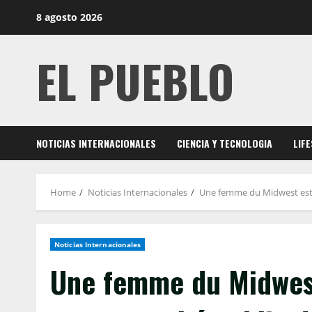
Skip
8 agosto 2026
to
content
EL PUEBLO
NOTICIAS INTERNACIONALES
CIENCIA Y TECNOLOGIA
LIF
Home
Noticias Internacionales
Une femme du Midwest est e
Noticias Internacionales
Une femme du Midwest