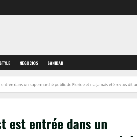
ESTYLE
NEGOCIOS
SANIDAD
ntrée dans un supermarché public de Floride et n’a jamais été revue, dit
 est entrée dans un