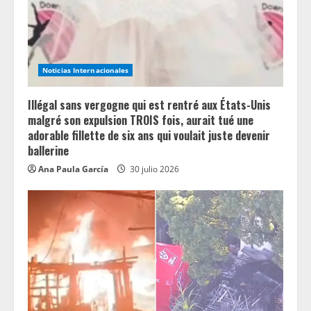
i
n
g
Noticias Internacionales
Illégal sans vergogne qui est rentré aux États-Unis
malgré son expulsion TROIS fois, aurait tué une
adorable fillette de six ans qui voulait juste devenir
ballerine
Ana Paula García
30 julio 2026