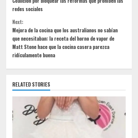
Coalición por bloquear las reformas que prohíben las
n
redes sociales
t
Next:
Mejora de la cocina que los australianos no sabían
i
que necesitaban: la receta del horno de vapor de
Matt Stone hace que la cocina casera parezca
n
ridículamente buena
u
e
RELATED STORIES
R
e
a
d