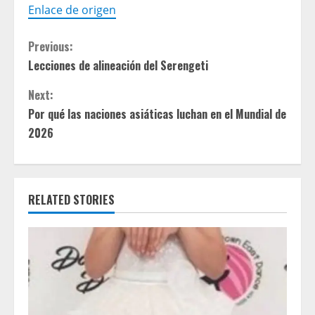
Enlace de origen
C
Previous:
Lecciones de alineación del Serengeti
o
Next:
n
Por qué las naciones asiáticas luchan en el Mundial de
t
2026
i
n
RELATED STORIES
u
e
R