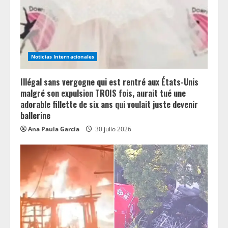
e
a
d
Noticias Internacionales
i
n
Illégal sans vergogne qui est rentré aux États-Unis
malgré son expulsion TROIS fois, aurait tué une
g
adorable fillette de six ans qui voulait juste devenir
ballerine
Ana Paula García
30 julio 2026