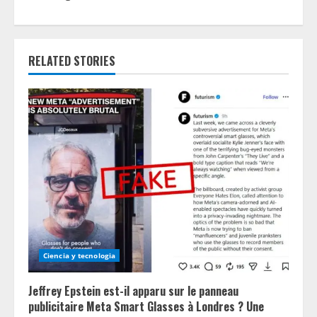
n
u
RELATED STORIES
e
R
e
a
d
i
n
Ciencia y tecnologia
g
Jeffrey Epstein est-il apparu sur le panneau
publicitaire Meta Smart Glasses à Londres ? Une