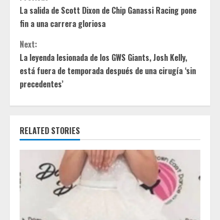
C
La salida de Scott Dixon de Chip Ganassi Racing pone
o
fin a una carrera gloriosa
n
Next:
t
La leyenda lesionada de los GWS Giants, Josh Kelly,
está fuera de temporada después de una cirugía ‘sin
i
precedentes’
n
u
RELATED STORIES
e
R
e
a