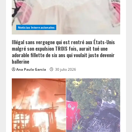
d
i
n
Noticias Internacionales
g
Illégal sans vergogne qui est rentré aux États-Unis
malgré son expulsion TROIS fois, aurait tué une
adorable fillette de six ans qui voulait juste devenir
ballerine
Ana Paula García
30 julio 2026