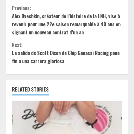
C
Previous:
Alex Ovechkin, créateur de l’histoire de la LNH, vise à
o
revenir pour une 22e saison remarquable à 40 ans en
n
signant un nouveau contrat d’un an
t
Next:
La salida de Scott Dixon de Chip Ganassi Racing pone
i
fin a una carrera gloriosa
n
u
RELATED STORIES
e
R
e