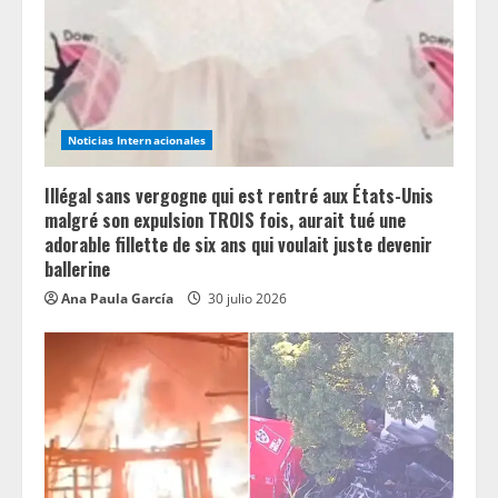
a
d
i
n
Noticias Internacionales
g
Illégal sans vergogne qui est rentré aux États-Unis
malgré son expulsion TROIS fois, aurait tué une
adorable fillette de six ans qui voulait juste devenir
ballerine
Ana Paula García
30 julio 2026