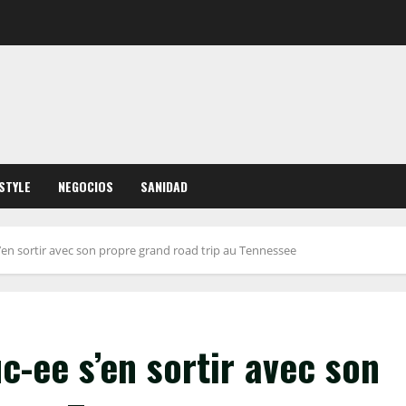
ESTYLE
NEGOCIOS
SANIDAD
s’en sortir avec son propre grand road trip au Tennessee
c-ee s’en sortir avec son