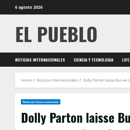
Skip
6 agosto 2026
to
content
EL PUEBLO
NOTICIAS INTERNACIONALES
CIENCIA Y TECNOLOGIA
LIF
Home
Noticias Internacionales
Dolly Parton laisse Buc-ee 
Noticias Internacionales
Dolly Parton laisse Bu