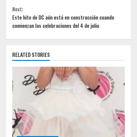
t
Next:
i
Este hito de DC aún está en construcción cuando
comienzan las celebraciones del 4 de julio
n
u
e
RELATED STORIES
R
e
a
d
i
n