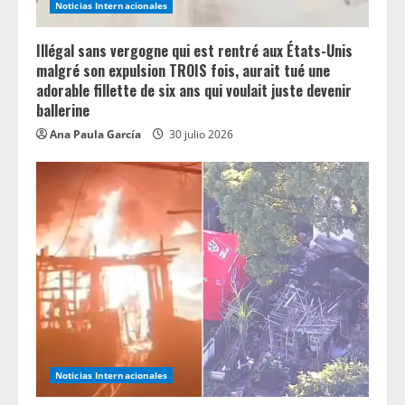
Noticias Internacionales
g
Illégal sans vergogne qui est rentré aux États-Unis
malgré son expulsion TROIS fois, aurait tué une
adorable fillette de six ans qui voulait juste devenir
ballerine
Ana Paula García
30 julio 2026
Noticias Internacionales