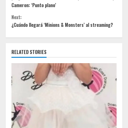
n
Cameron: ‘Punto plano’
t
Next:
¿Cuándo llegará ‘Minions & Monsters’ al streaming?
i
n
RELATED STORIES
u
e
R
e
a
d
i