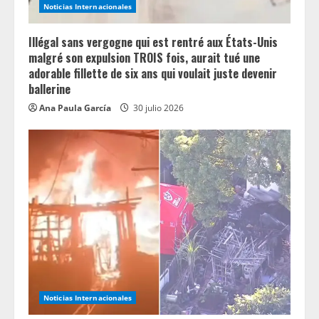
Noticias Internacionales
n
Illégal sans vergogne qui est rentré aux États-Unis
g
malgré son expulsion TROIS fois, aurait tué une
adorable fillette de six ans qui voulait juste devenir
ballerine
Ana Paula García
30 julio 2026
Noticias Internacionales