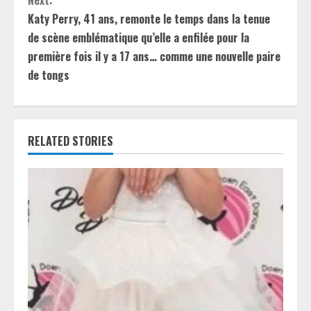
Next:
i
Katy Perry, 41 ans, remonte le temps dans la tenue
de scène emblématique qu’elle a enfilée pour la
n
première fois il y a 17 ans… comme une nouvelle paire
u
de tongs
e
R
RELATED STORIES
e
a
d
i
n
g