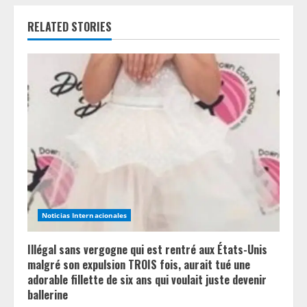
n
RELATED STORIES
u
e
R
e
a
d
i
Noticias Internacionales
n
Illégal sans vergogne qui est rentré aux États-Unis
g
malgré son expulsion TROIS fois, aurait tué une
adorable fillette de six ans qui voulait juste devenir
ballerine