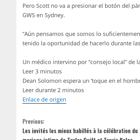
Pero Scott no va a presionar el botón del p
GWS en Sydney.
“Aún pensamos que somos lo suficientement
tenido la oportunidad de hacerlo durante las
Un médico intervino por “consejo local” de l
Leer 3 minutos
Dean Solomon espera un ‘toque en el hombr
Leer durante 2 minutos
Enlace de origen
C
Previous:
Les invités les mieux habillés à la célébration du
o
mariage intime de Taylor Swift et Travis Kelce