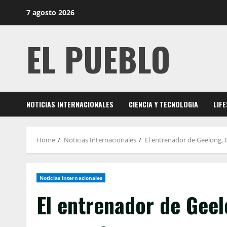
Skip
7 agosto 2026
to
content
EL PUEBLO
NOTICIAS INTERNACIONALES
CIENCIA Y TECNOLOGIA
LIF
Home
Noticias Internacionales
El entrenador de Geelong, 
Noticias Internacionales
El entrenador de Geel