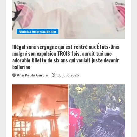
d
i
n
Noticias Internacionales
g
Illégal sans vergogne qui est rentré aux États-Unis
malgré son expulsion TROIS fois, aurait tué une
adorable fillette de six ans qui voulait juste devenir
ballerine
Ana Paula García
30 julio 2026