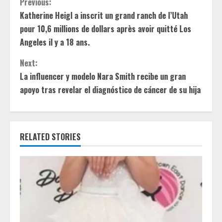
C
Previous:
Katherine Heigl a inscrit un grand ranch de l’Utah
o
pour 10,6 millions de dollars après avoir quitté Los
n
Angeles il y a 18 ans.
t
Next:
La influencer y modelo Nara Smith recibe un gran
i
apoyo tras revelar el diagnóstico de cáncer de su hija
n
u
RELATED STORIES
e
R
e
a