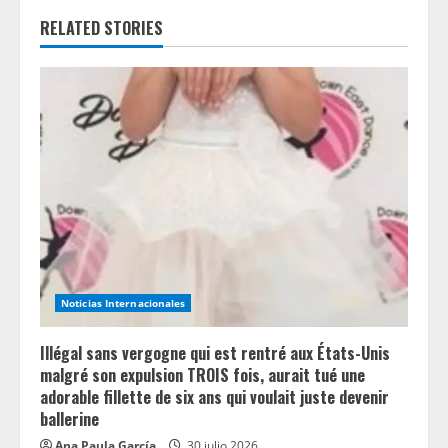
RELATED STORIES
u
e
R
e
a
d
i
Noticias Internacionales
n
Illégal sans vergogne qui est rentré aux États-Unis
g
malgré son expulsion TROIS fois, aurait tué une
adorable fillette de six ans qui voulait juste devenir
ballerine
Ana Paula García
30 julio 2026