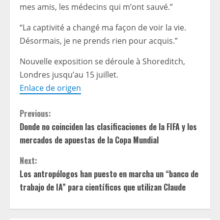
mes amis, les médecins qui m’ont sauvé.”
“La captivité a changé ma façon de voir la vie.
Désormais, je ne prends rien pour acquis.”
Nouvelle exposition
se déroule à Shoreditch,
Londres jusqu’au 15 juillet.
Enlace de origen
C
Previous:
Donde no coinciden las clasificaciones de la FIFA y los
o
mercados de apuestas de la Copa Mundial
n
Next:
t
Los antropólogos han puesto en marcha un “banco de
trabajo de IA” para científicos que utilizan Claude
i
n