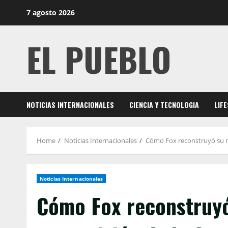
Skip
7 agosto 2026
to
content
EL PUEBLO
NOTICIAS INTERNACIONALES
CIENCIA Y TECNOLOGIA
LIF
Home
Noticias Internacionales
Cómo Fox reconstruyó su m
Noticias Internacionales
Cómo Fox reconstruy