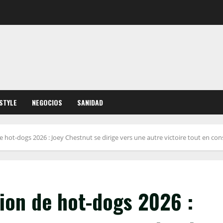
ESTYLE
NEGOCIOS
SANIDAD
 hot-dogs 2026 : Joey Chestnut se dirige vers une autre victoire tout en c
ion de hot-dogs 2026 :