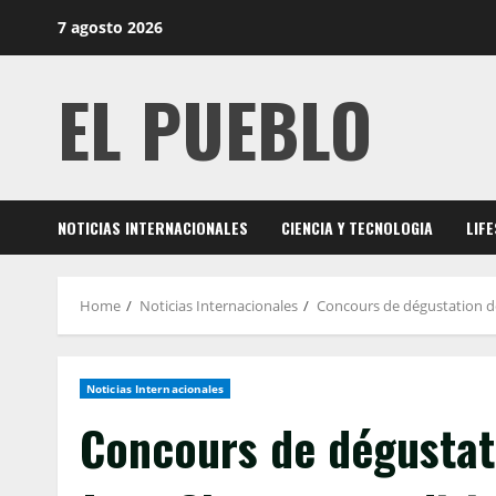
Skip
7 agosto 2026
to
content
EL PUEBLO
NOTICIAS INTERNACIONALES
CIENCIA Y TECNOLOGIA
LIF
Home
Noticias Internacionales
Concours de dégustation de
Noticias Internacionales
Concours de dégustat