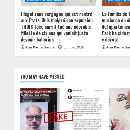
d
Illégal sans vergogne qui est rentré
La familia de
i
aux États-Unis malgré son expulsion
murieron en e
TROIS fois, aurait tué une adorable
del apartament
n
fillette de six ans qui voulait juste
Park ha sido 
devenir ballerine
y devota.
g
Ana Paula García
30 julio 2026
Ana Paula Ga
YOU MAY HAVE MISSED