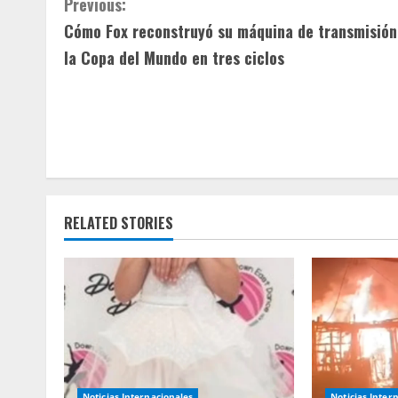
C
Previous:
Cómo Fox reconstruyó su máquina de transmisión
o
la Copa del Mundo en tres ciclos
n
t
i
n
u
RELATED STORIES
e
R
e
a
Noticias Internacionales
Noticias Inter