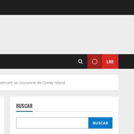
LIVE
onservant sa couronne de Coney Island
BUSCAR
BUSCAR