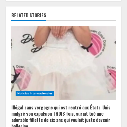
e
RELATED STORIES
R
e
a
d
i
n
g
Noticias Internacionales
Illégal sans vergogne qui est rentré aux États-Unis
malgré son expulsion TROIS fois, aurait tué une
adorable fillette de six ans qui voulait juste devenir
ballerine