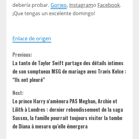
debería probar.
Gorjeo
,
Instagram
o
Facebook
.
¡Que tengas un excelente domingo!
Enlace de origen
C
Previous:
La tante de Taylor Swift partage des détails intimes
o
de son somptueux MSG de mariage avec Travis Kelce :
n
“Ils ont pleuré”
t
Next:
Le prince Harry n’amènera PAS Meghan, Archie et
i
Lilith à Londres : dernier rebondissement de la saga
Sussex, la famille pourrait toujours visiter la tombe
n
de Diana à mesure qu’elle émergera
u