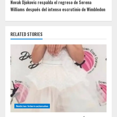
i
Novak Djokovic respalda el regreso de Serena
Williams después del intenso escrutinio de Wimbledon
n
u
e
RELATED STORIES
R
e
a
d
i
n
Noticias Internacionales
g