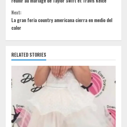
réunir au mariage de Taylor Swift et Travis Kelce
n
Next:
t
La gran feria country americana cierra en medio del
calor
i
n
RELATED STORIES
u
e
R
e
a
d