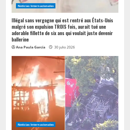
i
Noticias Internacionales
n
Illégal sans vergogne qui est rentré aux États-Unis
g
malgré son expulsion TROIS fois, aurait tué une
adorable fillette de six ans qui voulait juste devenir
ballerine
Ana Paula García
30 julio 2026
Noticias Internacionales