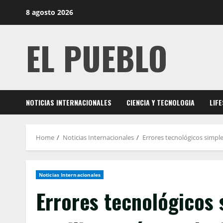
Skip
8 agosto 2026
to
content
EL PUEBLO
NOTICIAS INTERNACIONALES
CIENCIA Y TECNOLOGIA
LIF
Home
Noticias Internacionales
Errores tecnológicos simple
Noticias Internacionales
Errores tecnológicos 