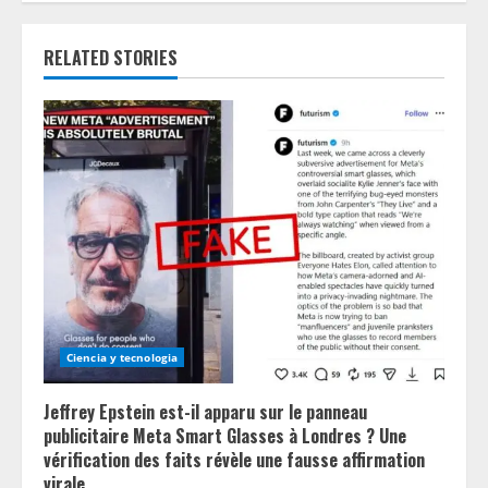
u
RELATED STORIES
e
R
e
a
d
i
n
Ciencia y tecnologia
g
Jeffrey Epstein est-il apparu sur le panneau
publicitaire Meta Smart Glasses à Londres ? Une
vérification des faits révèle une fausse affirmation
virale