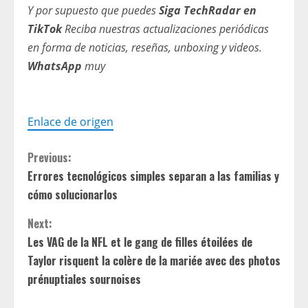
Y por supuesto que puedes
Siga TechRadar en
TikTok
Reciba nuestras actualizaciones periódicas
en forma de noticias, reseñas, unboxing y videos.
WhatsApp
muy
Enlace de origen
C
Previous:
Errores tecnológicos simples separan a las familias y
o
cómo solucionarlos
n
Next:
t
Les VAG de la NFL et le gang de filles étoilées de
Taylor risquent la colère de la mariée avec des photos
i
prénuptiales sournoises
n