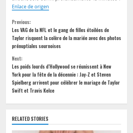
Enlace de origen
C
Previous:
Les VAG de la NFL et le gang de filles étoilées de
o
Taylor risquent la colère de la mariée avec des photos
n
prénuptiales sournoises
t
Next:
Les poids lourds d’Hollywood se réunissent à New
i
York pour la fête de la décennie : Jay-Z et Steven
Spielberg arrivent pour célébrer le mariage de Taylor
n
Swift et Travis Kelce
u
e
RELATED STORIES
R