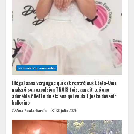
e
a
d
i
n
g
Noticias Internacionales
Illégal sans vergogne qui est rentré aux États-Unis
malgré son expulsion TROIS fois, aurait tué une
adorable fillette de six ans qui voulait juste devenir
ballerine
Ana Paula García
30 julio 2026