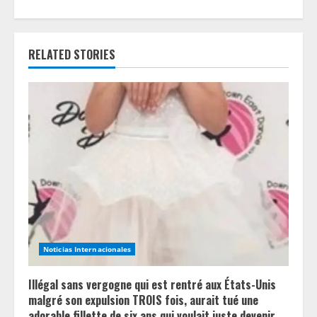
u
e
RELATED STORIES
R
e
a
d
i
n
Noticias Internacionales
g
Illégal sans vergogne qui est rentré aux États-Unis
malgré son expulsion TROIS fois, aurait tué une
adorable fillette de six ans qui voulait juste devenir